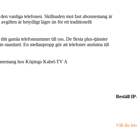
ån den vanliga telefonen. Skillnaden mot fast abonnemang är
vgiften är betydligt lägre än för ett traditionellt
itt gamla telefonnummer till oss. De flesta plus-tjänster
 standard. En mellanpropp gör att telefoner anslutna till
sabonnemang hos Köpings Kabel-TV A
B.
Beställ IP-
Vill du beh
uppsägning
Vill du be