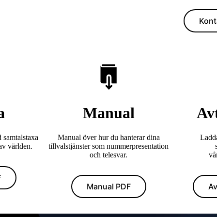
Kont
a
Manual
Avt
d samtalstaxa
Manual över hur du hanterar dina
Ladda
 av världen.
tillvalstjänster som nummerpresentation
och telesvar.
vår
F
Manual PDF
Av