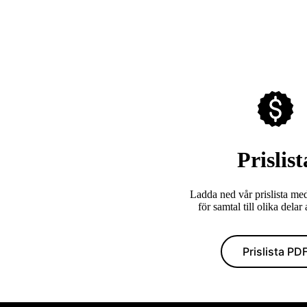
Prislist
Ladda ned vår prislista me
för samtal till olika delar
Prislista PD