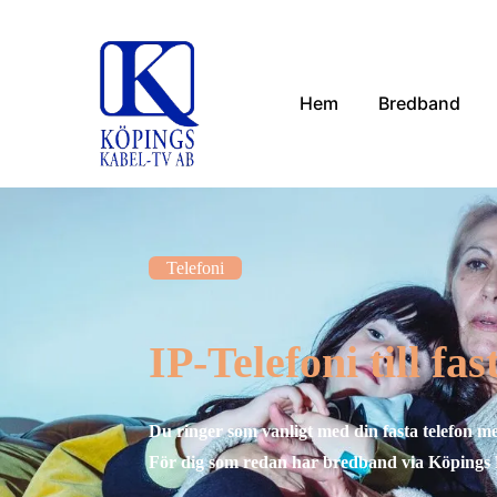
Hem
Bredband
Telefoni
IP-Telefoni till fa
Du ringer som vanligt med din fasta telefon 
För dig som redan har bredband via Köpings