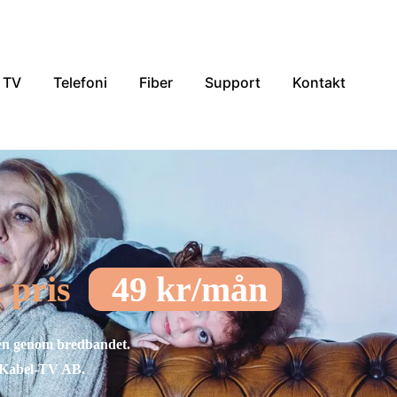
TV
Telefoni
Fiber
Support
Kontakt
st pris
49 kr/mån
men genom bredbandet.
 Kabel-TV AB.