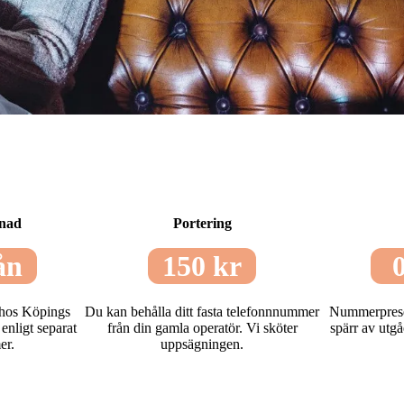
tnad
Portering
ån
150 kr
0
 hos Köpings
Du kan behålla ditt fasta telefonnnummer
Nummerpresent
nligt separat
från din gamla operatör. Vi sköter
spärr av utgå
er.
uppsägningen.