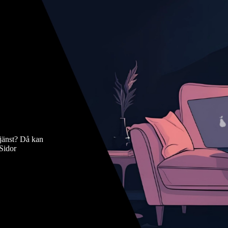
jänst? Då kan
 Sidor