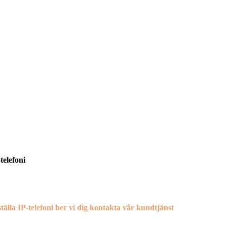
telefoni
ålla ditt gamla telefonnummer är det viktigt att vi hanterar
en med din gamla operatör.
ställa IP-telefoni ber vi dig kontakta vår
kundtjänst