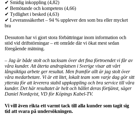
✔ Smidig inkoppling (4,82)
✔ Bemötande och kompetens (4,66)
✔ Tydlighet i besked (4,63)
✔ Leveranssäkerhet – 94 % upplever den som bra eller mycket
bra
Dessutom har vi gjort stora förbättringar inom information och
stöd vid driftstörningar – ett område där vi ökat mest sedan
föregående mätning.
– Jag är både stolt och tacksam över det fina förtroendet vi får av
våra kunder. Att återta andraplatsen i Sverige visar att vårt
långsiktiga arbete ger resultat. Men framför allt är jag stolt över
våra medarbetare. Vi är ett litet, lokalt team som varje dag gör sitt
yttersta för att leverera stabil uppkoppling och bra service till våra
kunder. Det här resultatet är helt och hållet deras förtjänst, säger
Daniel Nordqvist, VD för Köpings Kabel-TV.
Vi vill även rikta ett varmt tack till alla kunder som tagit sig
tid att svara på undersökningen.