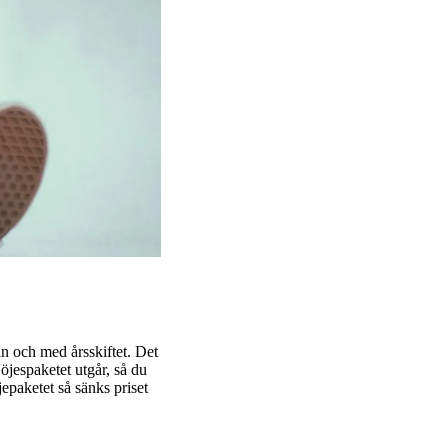
ån och med årsskiftet. Det
öjespaketet utgår, så du
jepaketet så sänks priset